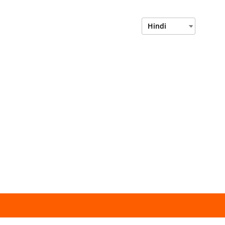
Login
Department Login
Hindi