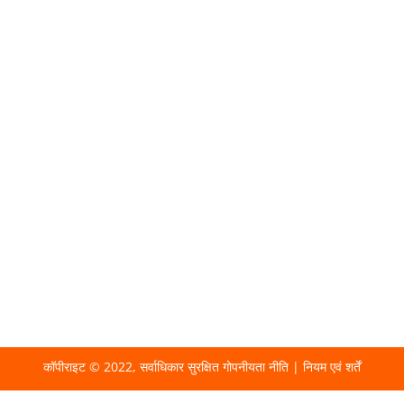
घर
हमारे बारे में
संपर्क करें
कॉपीराइट © 2022, सर्वाधिकार सुरक्षित
गोपनीयता नीति
|
नियम एवं शर्तें